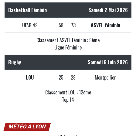
Basketball Féminin
Samedi 2 Mai 2026
UFAB 49
58
73
ASVEL féminin
Classement ASVEL féminin : 9ème
Ligue Féminine
Rugby
Samedi 6 Juin 2026
LOU
25
28
Montpellier
Classement LOU : 12ème
Top 14
MÉTÉO À LYON