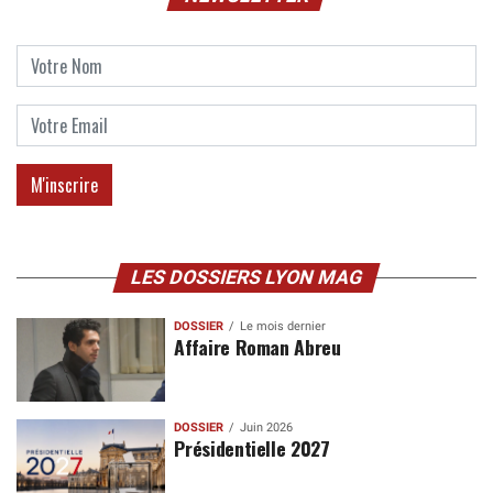
LES DOSSIERS LYON MAG
DOSSIER
Le mois dernier
Affaire Roman Abreu
DOSSIER
Juin 2026
Présidentielle 2027