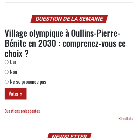
QUESTION DE LA SEMAINE
Village olympique à Oullins-Pierre-
Bénite en 2030 : comprenez-vous ce
choix ?
Oui
Non
Ne se prononce pas
Questions précédentes
Résultats
NEWSLETTER