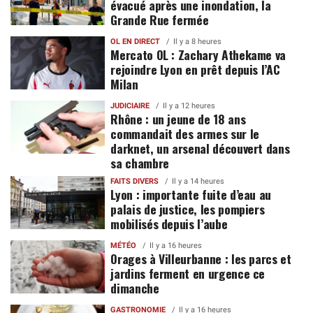
évacué après une inondation, la
Grande Rue fermée
OL EN DIRECT
Il y a 8 heures
Mercato OL : Zachary Athekame va
rejoindre Lyon en prêt depuis l’AC
Milan
JUDICIAIRE
Il y a 12 heures
Rhône : un jeune de 18 ans
commandait des armes sur le
darknet, un arsenal découvert dans
sa chambre
FAITS DIVERS
Il y a 14 heures
Lyon : importante fuite d’eau au
palais de justice, les pompiers
mobilisés depuis l’aube
MÉTÉO
Il y a 16 heures
Orages à Villeurbanne : les parcs et
jardins ferment en urgence ce
dimanche
GASTRONOMIE
Il y a 16 heures