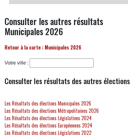
Consulter les autres résultats
Municipales 2026
Retour à la carte : Municipales 2026
Votre ville :
Consulter les résultats des autres élections
Les Résultats des élections Municipales 2026
Les Résultats des élections Métropolitaines 2026
Les Résultats des élections Législatives 2024
Les Résultats des élections Européennes 2024
Les Résultats des élections Législatives 2022