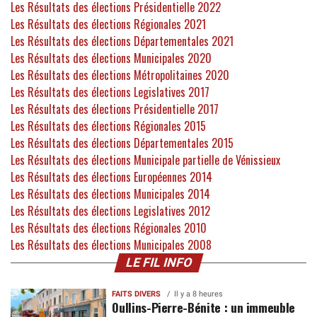
Les Résultats des élections Présidentielle 2022
Les Résultats des élections Régionales 2021
Les Résultats des élections Départementales 2021
Les Résultats des élections Municipales 2020
Les Résultats des élections Métropolitaines 2020
Les Résultats des élections Legislatives 2017
Les Résultats des élections Présidentielle 2017
Les Résultats des élections Régionales 2015
Les Résultats des élections Départementales 2015
Les Résultats des élections Municipale partielle de Vénissieux
Les Résultats des élections Européennes 2014
Les Résultats des élections Municipales 2014
Les Résultats des élections Legislatives 2012
Les Résultats des élections Régionales 2010
Les Résultats des élections Municipales 2008
LE FIL INFO
FAITS DIVERS
Il y a 8 heures
Oullins-Pierre-Bénite : un immeuble