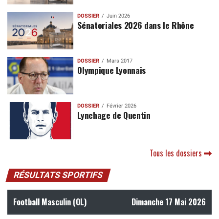
DOSSIER
Juin 2026
Sénatoriales 2026 dans le Rhône
DOSSIER
Mars 2017
Olympique Lyonnais
DOSSIER
Février 2026
Lynchage de Quentin
Tous les dossiers
RÉSULTATS SPORTIFS
Football Masculin (OL)
Dimanche 17 Mai 2026