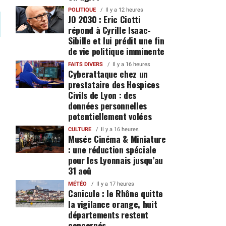
POLITIQUE
Il y a 12 heures
JO 2030 : Eric Ciotti
répond à Cyrille Isaac-
Sibille et lui prédit une fin
de vie politique imminente
FAITS DIVERS
Il y a 16 heures
Cyberattaque chez un
prestataire des Hospices
Civils de Lyon : des
données personnelles
potentiellement volées
CULTURE
Il y a 16 heures
Musée Cinéma & Miniature
: une réduction spéciale
pour les Lyonnais jusqu’au
31 aoû
MÉTÉO
Il y a 17 heures
Canicule : le Rhône quitte
la vigilance orange, huit
départements restent
concernés