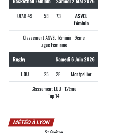
Basketball Féminin
Samedi 2 Mai 2026
UFAB 49
58
73
ASVEL
féminin
Classement ASVEL féminin : 9ème
Ligue Féminine
Rugby
Samedi 6 Juin 2026
LOU
25
28
Montpellier
Classement LOU : 12ème
Top 14
MÉTÉO À LYON
St Gaétan