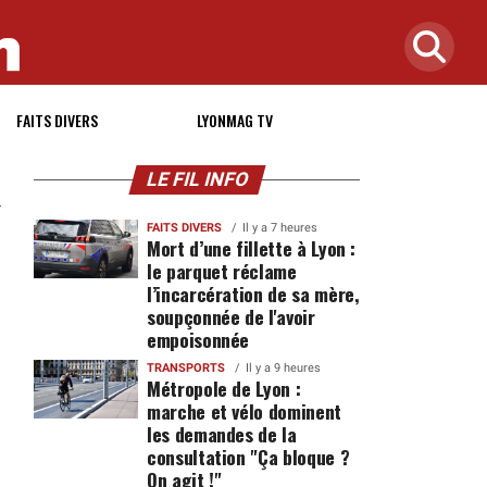
FAITS DIVERS
LYONMAG TV
LE FIL INFO
FAITS DIVERS
Il y a 7 heures
Mort d’une fillette à Lyon :
le parquet réclame
l’incarcération de sa mère,
soupçonnée de l'avoir
empoisonnée
TRANSPORTS
Il y a 9 heures
Métropole de Lyon :
marche et vélo dominent
les demandes de la
consultation "Ça bloque ?
On agit !"