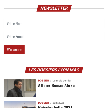
NEWSLETTER
LES DOSSIERS LYON MAG
DOSSIER
Le mois dernier
Affaire Roman Abreu
DOSSIER
Juin 2026
Présidentielle 2027