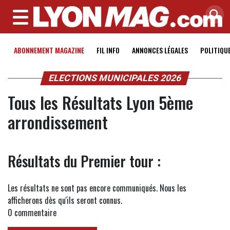
MENU
ABONNEMENT MAGAZINE
FIL INFO
ANNONCES LÉGALES
POLITIQU
ELECTIONS MUNICIPALES 2026
Tous les Résultats Lyon 5ème
arrondissement
Résultats du Premier tour :
Les résultats ne sont pas encore communiqués. Nous les
afficherons dès qu'ils seront connus.
0
commentaire