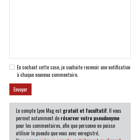
En cochant cette case, je souhaite recevoir une notification
à chaque nouveau commentaire.
Le compte Lyon Mag est
gratuit et facultatif
. Il vous
permet notamment de
réserver votre pseudonyme
pour les commentaires, afin que personne ne puisse
utiliser le pseudo que vous avez enregistré.