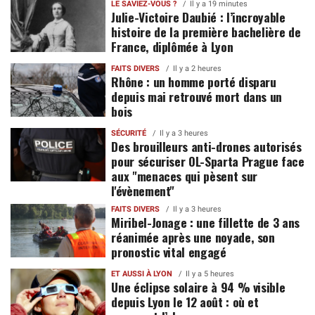
LE SAVIEZ-VOUS ?
Il y a 19 minutes
Julie-Victoire Daubié : l’incroyable
histoire de la première bachelière de
France, diplômée à Lyon
FAITS DIVERS
Il y a 2 heures
Rhône : un homme porté disparu
depuis mai retrouvé mort dans un
bois
SÉCURITÉ
Il y a 3 heures
Des brouilleurs anti-drones autorisés
pour sécuriser OL-Sparta Prague face
aux "menaces qui pèsent sur
l'évènement"
FAITS DIVERS
Il y a 3 heures
Miribel-Jonage : une fillette de 3 ans
réanimée après une noyade, son
pronostic vital engagé
ET AUSSI À LYON
Il y a 5 heures
Une éclipse solaire à 94 % visible
depuis Lyon le 12 août : où et