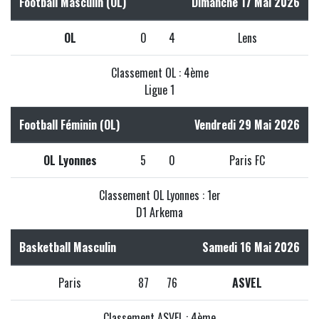
Football Masculin (OL)
Dimanche 17 Mai 2026
OL
0
4
Lens
Classement OL : 4ème
Ligue 1
Football Féminin (OL)
Vendredi 29 Mai 2026
OL Lyonnes
5
0
Paris FC
Classement OL Lyonnes : 1er
D1 Arkema
Basketball Masculin
Samedi 16 Mai 2026
Paris
87
76
ASVEL
Classement ASVEL : 4ème