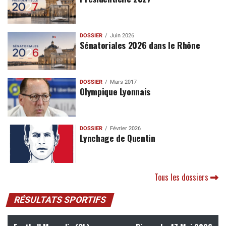
DOSSIER
Juin 2026
Sénatoriales 2026 dans le Rhône
DOSSIER
Mars 2017
Olympique Lyonnais
DOSSIER
Février 2026
Lynchage de Quentin
Tous les dossiers
RÉSULTATS SPORTIFS