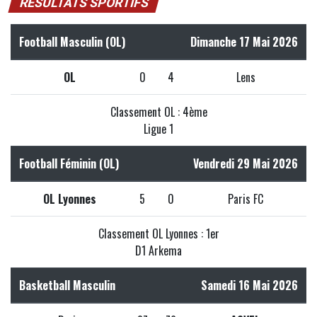
RÉSULTATS SPORTIFS
Football Masculin (OL)
Dimanche 17 Mai 2026
OL
0
4
Lens
Classement OL : 4ème
Ligue 1
Football Féminin (OL)
Vendredi 29 Mai 2026
OL Lyonnes
5
0
Paris FC
Classement OL Lyonnes : 1er
D1 Arkema
Basketball Masculin
Samedi 16 Mai 2026