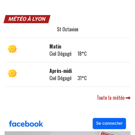
MÉTÉO À LYON
St Octavien
Matin
Ciel Dégagé 18°C
Après-midi
Ciel Dégagé 31°C
Toute la météo