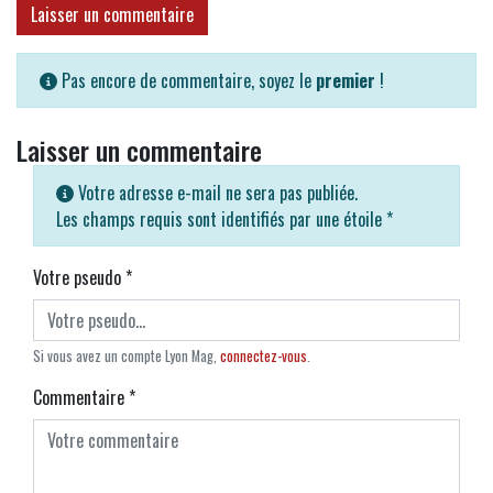
Laisser un commentaire
Pas encore de commentaire, soyez le
premier
!
Laisser un commentaire
Votre adresse e-mail ne sera pas publiée.
Les champs requis sont identifiés par une étoile
*
Votre pseudo
*
Si vous avez un compte Lyon Mag,
connectez-vous
.
Commentaire
*