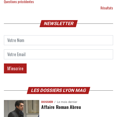
Questions précédentes
Résultats
NEWSLETTER
LES DOSSIERS LYON MAG
DOSSIER
Le mois dernier
Affaire Roman Abreu