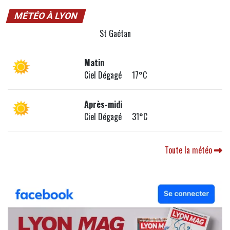
MÉTÉO À LYON
St Gaétan
Matin
Ciel Dégagé 17°C
Après-midi
Ciel Dégagé 31°C
Toute la météo