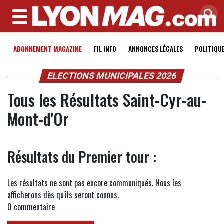
MENU
ABONNEMENT MAGAZINE
FIL INFO
ANNONCES LÉGALES
POLITIQU
ELECTIONS MUNICIPALES 2026
Tous les Résultats Saint-Cyr-au-
Mont-d'Or
Résultats du Premier tour :
Les résultats ne sont pas encore communiqués. Nous les
afficherons dès qu'ils seront connus.
0
commentaire