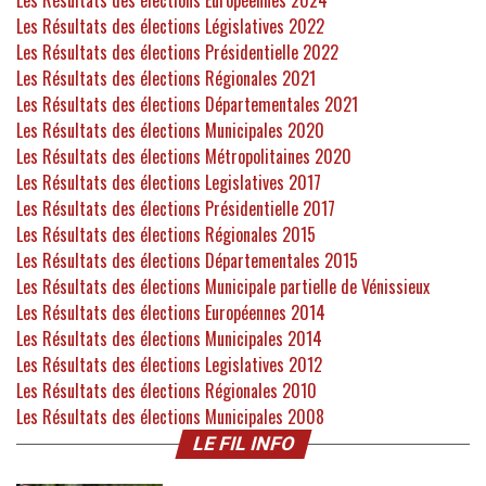
Les Résultats des élections Européennes 2024
Les Résultats des élections Législatives 2022
Les Résultats des élections Présidentielle 2022
Les Résultats des élections Régionales 2021
Les Résultats des élections Départementales 2021
Les Résultats des élections Municipales 2020
Les Résultats des élections Métropolitaines 2020
Les Résultats des élections Legislatives 2017
Les Résultats des élections Présidentielle 2017
Les Résultats des élections Régionales 2015
Les Résultats des élections Départementales 2015
Les Résultats des élections Municipale partielle de Vénissieux
Les Résultats des élections Européennes 2014
Les Résultats des élections Municipales 2014
Les Résultats des élections Legislatives 2012
Les Résultats des élections Régionales 2010
Les Résultats des élections Municipales 2008
LE FIL INFO