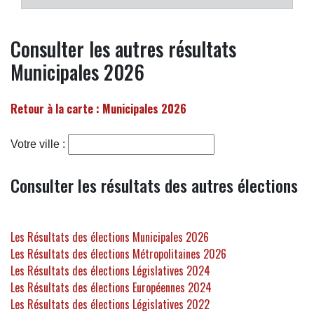
Consulter les autres résultats
Municipales 2026
Retour à la carte : Municipales 2026
Votre ville :
Consulter les résultats des autres élections
Les Résultats des élections Municipales 2026
Les Résultats des élections Métropolitaines 2026
Les Résultats des élections Législatives 2024
Les Résultats des élections Européennes 2024
Les Résultats des élections Législatives 2022