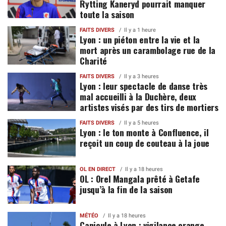
Rytting Kaneryd pourrait manquer
toute la saison
FAITS DIVERS
Il y a 1 heure
Lyon : un piéton entre la vie et la
mort après un carambolage rue de la
Charité
FAITS DIVERS
Il y a 3 heures
Lyon : leur spectacle de danse très
mal accueilli à la Duchère, deux
artistes visés par des tirs de mortiers
FAITS DIVERS
Il y a 5 heures
Lyon : le ton monte à Confluence, il
reçoit un coup de couteau à la joue
OL EN DIRECT
Il y a 18 heures
OL : Orel Mangala prêté à Getafe
jusqu’à la fin de la saison
MÉTÉO
Il y a 18 heures
Canicule à Lyon : vigilance orange