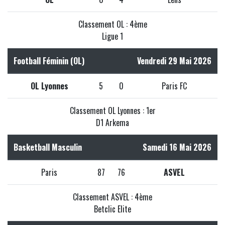
Classement OL : 4ème
Ligue 1
Football Féminin (OL)
Vendredi 29 Mai 2026
OL Lyonnes
5
0
Paris FC
Classement OL Lyonnes : 1er
D1 Arkema
Basketball Masculin
Samedi 16 Mai 2026
Paris
87
76
ASVEL
Classement ASVEL : 4ème
Betclic Elite