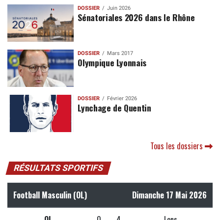
DOSSIER
Juin 2026
Sénatoriales 2026 dans le Rhône
DOSSIER
Mars 2017
Olympique Lyonnais
DOSSIER
Février 2026
Lynchage de Quentin
Tous les dossiers
RÉSULTATS SPORTIFS
Football Masculin (OL)
Dimanche 17 Mai 2026
OL
0
4
Lens