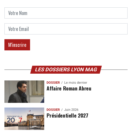
LES DOSSIERS LYON MAG
DOSSIER
Le mois dernier
Affaire Roman Abreu
DOSSIER
Juin 2026
Présidentielle 2027