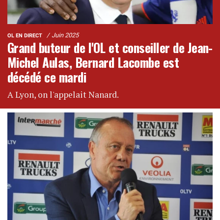
Juin 2025
OL EN DIRECT
Grand buteur de l'OL et conseiller de Jean-
Michel Aulas, Bernard Lacombe est
décédé ce mardi
A Lyon, on l'appelait Nanard.