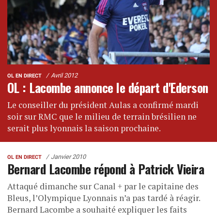
Avril 2012
OL EN DIRECT
OL : Lacombe annonce le départ d'Ederson
Le conseiller du président Aulas a confirmé mardi
soir sur RMC que le milieu de terrain brésilien ne
serait plus lyonnais la saison prochaine.
Janvier 2010
OL EN DIRECT
Bernard Lacombe répond à Patrick Vieira
Attaqué dimanche sur Canal + par le capitaine des
Bleus, l’Olympique Lyonnais n’a pas tardé à réagir.
Bernard Lacombe a souhaité expliquer les faits