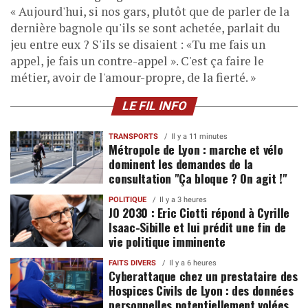
« Aujourd'hui, si nos gars, plutôt que de parler de la
dernière bagnole qu'ils se sont achetée, parlait du
jeu entre eux ? S'ils se disaient : «Tu me fais un
appel, je fais un contre-appel ». C'est ça faire le
métier, avoir de l'amour-propre, de la fierté. »
LE FIL INFO
TRANSPORTS
Il y a 11 minutes
Métropole de Lyon : marche et vélo
dominent les demandes de la
consultation "Ça bloque ? On agit !"
POLITIQUE
Il y a 3 heures
JO 2030 : Eric Ciotti répond à Cyrille
Isaac-Sibille et lui prédit une fin de
vie politique imminente
FAITS DIVERS
Il y a 6 heures
Cyberattaque chez un prestataire des
Hospices Civils de Lyon : des données
personnelles potentiellement volées