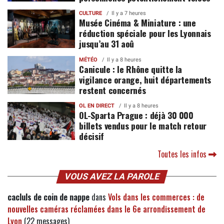
CULTURE
Il y a 7 heures
Musée Cinéma & Miniature : une
réduction spéciale pour les Lyonnais
jusqu’au 31 aoû
MÉTÉO
Il y a 8 heures
Canicule : le Rhône quitte la
vigilance orange, huit départements
restent concernés
OL EN DIRECT
Il y a 8 heures
OL-Sparta Prague : déjà 30 000
billets vendus pour le match retour
décisif
Toutes les infos
VOUS AVEZ LA PAROLE
cacluls de coin de nappe
dans
Vols dans les commerces : de
nouvelles caméras réclamées dans le 6e arrondissement de
Lyon
(22 messages)