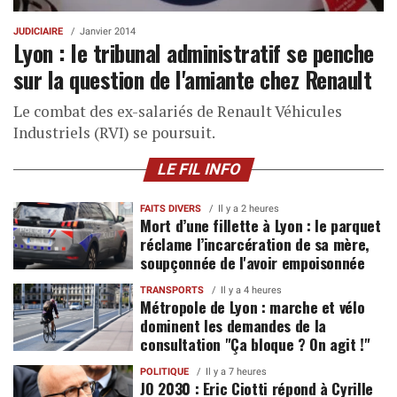
JUDICIAIRE
Janvier 2014
Lyon : le tribunal administratif se penche
sur la question de l'amiante chez Renault
Le combat des ex-salariés de Renault Véhicules
Industriels (RVI) se poursuit.
LE FIL INFO
FAITS DIVERS
Il y a 2 heures
Mort d’une fillette à Lyon : le parquet
réclame l’incarcération de sa mère,
soupçonnée de l'avoir empoisonnée
TRANSPORTS
Il y a 4 heures
Métropole de Lyon : marche et vélo
dominent les demandes de la
consultation "Ça bloque ? On agit !"
POLITIQUE
Il y a 7 heures
JO 2030 : Eric Ciotti répond à Cyrille