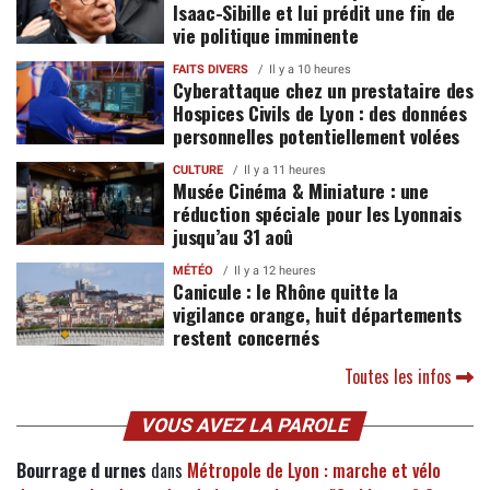
Isaac-Sibille et lui prédit une fin de
vie politique imminente
FAITS DIVERS
Il y a 10 heures
Cyberattaque chez un prestataire des
Hospices Civils de Lyon : des données
personnelles potentiellement volées
CULTURE
Il y a 11 heures
Musée Cinéma & Miniature : une
réduction spéciale pour les Lyonnais
jusqu’au 31 aoû
MÉTÉO
Il y a 12 heures
Canicule : le Rhône quitte la
vigilance orange, huit départements
restent concernés
Toutes les infos
VOUS AVEZ LA PAROLE
Bourrage d urnes
dans
Métropole de Lyon : marche et vélo