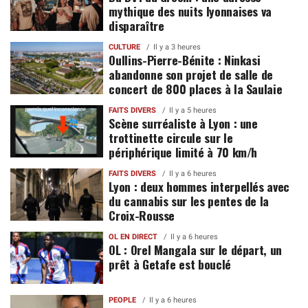
mythique des nuits lyonnaises va
disparaître
CULTURE
Il y a 3 heures
Oullins-Pierre-Bénite : Ninkasi
abandonne son projet de salle de
concert de 800 places à la Saulaie
FAITS DIVERS
Il y a 5 heures
Scène surréaliste à Lyon : une
trottinette circule sur le
périphérique limité à 70 km/h
FAITS DIVERS
Il y a 6 heures
Lyon : deux hommes interpellés avec
du cannabis sur les pentes de la
Croix-Rousse
OL EN DIRECT
Il y a 6 heures
OL : Orel Mangala sur le départ, un
prêt à Getafe est bouclé
PEOPLE
Il y a 6 heures