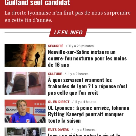
Guilland seul candidat
La droite lyonnaise n’en finit pas de nous surprendre
en cette fin d’année.
LE FIL INFO
SÉCURITÉ
Il y a 23 minutes
Neuville-sur-Saône instaure un
couvre-feu nocturne pour les moins
de 16 ans
CULTURE
Il y a 2 heures
À quoi servaient vraiment les
traboules de Lyon ? La réponse n’est
pas celle que l’on croit
OL EN DIRECT
Il y a 4 heures
OL Lyonnes : à peine arrivée, Johanna
Rytting Kaneryd pourrait manquer
toute la saison
FAITS DIVERS
Il y a 5 heures
Lyon : un piéton entre la vie et la