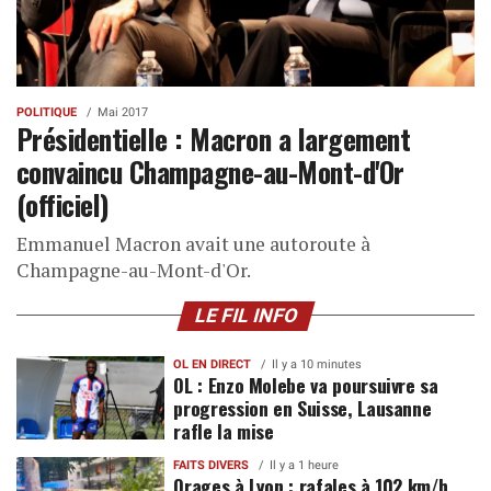
POLITIQUE
Mai 2017
Présidentielle : Macron a largement
convaincu Champagne-au-Mont-d'Or
(officiel)
Emmanuel Macron avait une autoroute à
Champagne-au-Mont-d'Or.
LE FIL INFO
OL EN DIRECT
Il y a 10 minutes
OL : Enzo Molebe va poursuivre sa
progression en Suisse, Lausanne
rafle la mise
FAITS DIVERS
Il y a 1 heure
Orages à Lyon : rafales à 102 km/h,