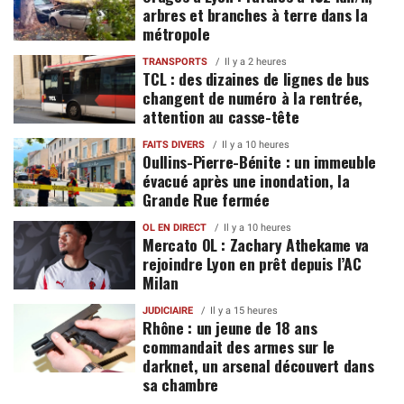
arbres et branches à terre dans la
métropole
TRANSPORTS
Il y a 2 heures
TCL : des dizaines de lignes de bus
changent de numéro à la rentrée,
attention au casse-tête
FAITS DIVERS
Il y a 10 heures
Oullins-Pierre-Bénite : un immeuble
évacué après une inondation, la
Grande Rue fermée
OL EN DIRECT
Il y a 10 heures
Mercato OL : Zachary Athekame va
rejoindre Lyon en prêt depuis l’AC
Milan
JUDICIAIRE
Il y a 15 heures
Rhône : un jeune de 18 ans
commandait des armes sur le
darknet, un arsenal découvert dans
sa chambre