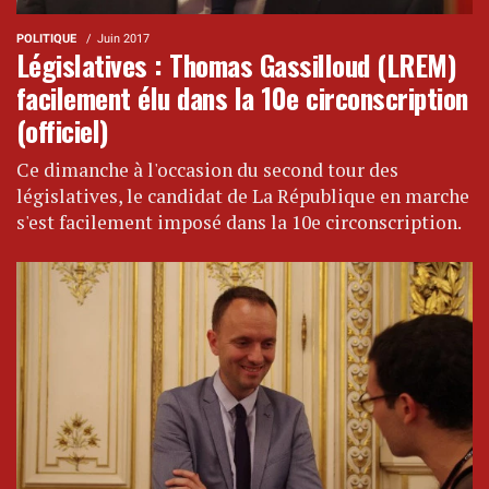
POLITIQUE
Juin 2017
Législatives : Thomas Gassilloud (LREM)
facilement élu dans la 10e circonscription
(officiel)
Ce dimanche à l'occasion du second tour des
législatives, le candidat de La République en marche
s'est facilement imposé dans la 10e circonscription.