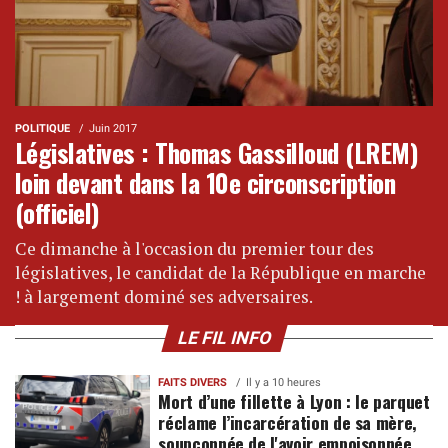
POLITIQUE
Juin 2017
Législatives : Thomas Gassilloud (LREM)
loin devant dans la 10e circonscription
(officiel)
Ce dimanche à l'occasion du premier tour des
législatives, le candidat de la République en marche
! à largement dominé ses adversaires.
LE FIL INFO
FAITS DIVERS
Il y a 10 heures
Mort d’une fillette à Lyon : le parquet
réclame l’incarcération de sa mère,
soupçonnée de l'avoir empoisonnée