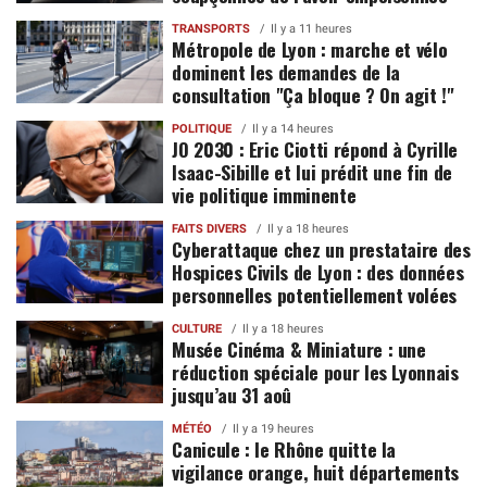
TRANSPORTS
Il y a 11 heures
Métropole de Lyon : marche et vélo
dominent les demandes de la
consultation "Ça bloque ? On agit !"
POLITIQUE
Il y a 14 heures
JO 2030 : Eric Ciotti répond à Cyrille
Isaac-Sibille et lui prédit une fin de
vie politique imminente
FAITS DIVERS
Il y a 18 heures
Cyberattaque chez un prestataire des
Hospices Civils de Lyon : des données
personnelles potentiellement volées
CULTURE
Il y a 18 heures
Musée Cinéma & Miniature : une
réduction spéciale pour les Lyonnais
jusqu’au 31 aoû
MÉTÉO
Il y a 19 heures
Canicule : le Rhône quitte la
vigilance orange, huit départements