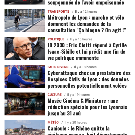
soupçonnée de l'avoir empoisonnée
TRANSPORTS
Il y a 12 heures
Métropole de Lyon : marche et vélo
dominent les demandes de la
consultation "Ça bloque ? On agit !"
POLITIQUE
Il y a 15 heures
JO 2030 : Eric Ciotti répond à Cyrille
Isaac-Sibille et lui prédit une fin de
vie politique imminente
FAITS DIVERS
Il y a 18 heures
Cyberattaque chez un prestataire des
Hospices Civils de Lyon : des données
personnelles potentiellement volées
CULTURE
Il y a 19 heures
Musée Cinéma & Miniature : une
réduction spéciale pour les Lyonnais
jusqu’au 31 aoû
MÉTÉO
Il y a 20 heures
Canicule : le Rhône quitte la
vigilance orange, huit départements