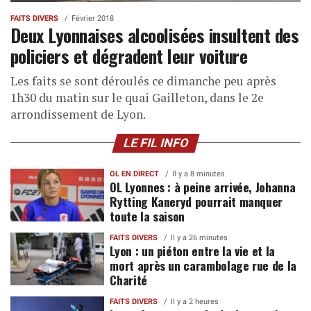
FAITS DIVERS
Février 2018
Deux Lyonnaises alcoolisées insultent des
policiers et dégradent leur voiture
Les faits se sont déroulés ce dimanche peu après
1h30 du matin sur le quai Gailleton, dans le 2e
arrondissement de Lyon.
LE FIL INFO
OL EN DIRECT
Il y a 8 minutes
OL Lyonnes : à peine arrivée, Johanna
Rytting Kaneryd pourrait manquer
toute la saison
FAITS DIVERS
Il y a 26 minutes
Lyon : un piéton entre la vie et la
mort après un carambolage rue de la
Charité
FAITS DIVERS
Il y a 2 heures