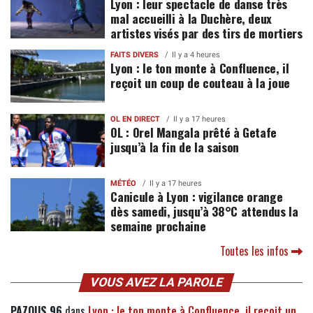
Lyon : leur spectacle de danse très
mal accueilli à la Duchère, deux
artistes visés par des tirs de mortiers
FAITS DIVERS
Il y a 4 heures
Lyon : le ton monte à Confluence, il
reçoit un coup de couteau à la joue
OL EN DIRECT
Il y a 17 heures
OL : Orel Mangala prêté à Getafe
jusqu’à la fin de la saison
MÉTÉO
Il y a 17 heures
Canicule à Lyon : vigilance orange
dès samedi, jusqu’à 38°C attendus la
semaine prochaine
Toutes les infos
VOUS AVEZ LA PAROLE
PAZOUS 96
dans
Lyon : le ton monte à Confluence, il reçoit un