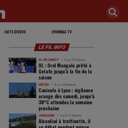
FAITS DIVERS
LYONMAG TV
LE FIL INFO
OL EN DIRECT
Il y a 10 heures
OL : Orel Mangala prêté à
Getafe jusqu’à la fin de la
saison
MÉTÉO
Il y a 10 heures
Canicule à Lyon : vigilance
orange dès samedi, jusqu’à
38°C attendus la semaine
prochaine
JUDICIAIRE
Il y a 11 heures
Alcoolisé à trottinette, il
se débat pendant quinze