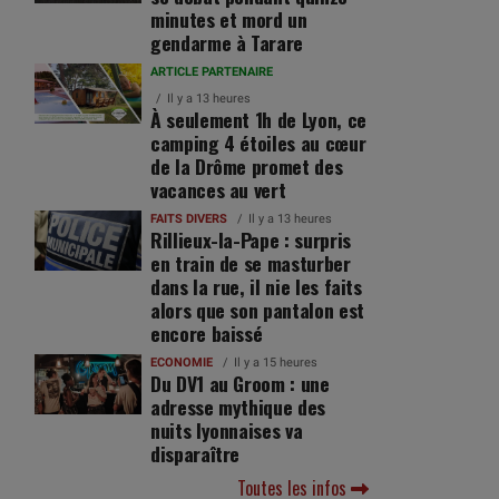
minutes et mord un
gendarme à Tarare
ARTICLE PARTENAIRE
Il y a 13 heures
À seulement 1h de Lyon, ce
camping 4 étoiles au cœur
de la Drôme promet des
vacances au vert
FAITS DIVERS
Il y a 13 heures
Rillieux-la-Pape : surpris
en train de se masturber
dans la rue, il nie les faits
alors que son pantalon est
encore baissé
ECONOMIE
Il y a 15 heures
Du DV1 au Groom : une
adresse mythique des
nuits lyonnaises va
disparaître
Toutes les infos