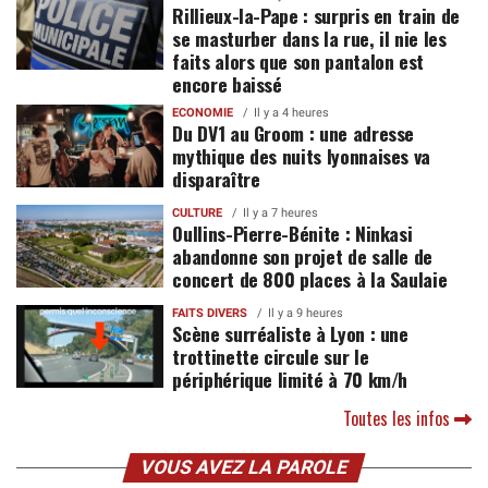
Rillieux-la-Pape : surpris en train de
se masturber dans la rue, il nie les
faits alors que son pantalon est
encore baissé
ECONOMIE
Il y a 4 heures
Du DV1 au Groom : une adresse
mythique des nuits lyonnaises va
disparaître
CULTURE
Il y a 7 heures
Oullins-Pierre-Bénite : Ninkasi
abandonne son projet de salle de
concert de 800 places à la Saulaie
FAITS DIVERS
Il y a 9 heures
Scène surréaliste à Lyon : une
trottinette circule sur le
périphérique limité à 70 km/h
Toutes les infos
VOUS AVEZ LA PAROLE