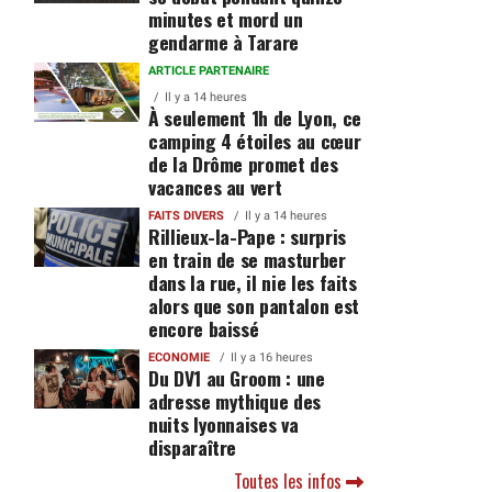
minutes et mord un
gendarme à Tarare
ARTICLE PARTENAIRE
Il y a 14 heures
À seulement 1h de Lyon, ce
camping 4 étoiles au cœur
de la Drôme promet des
vacances au vert
FAITS DIVERS
Il y a 14 heures
Rillieux-la-Pape : surpris
en train de se masturber
dans la rue, il nie les faits
alors que son pantalon est
encore baissé
ECONOMIE
Il y a 16 heures
Du DV1 au Groom : une
adresse mythique des
nuits lyonnaises va
disparaître
Toutes les infos