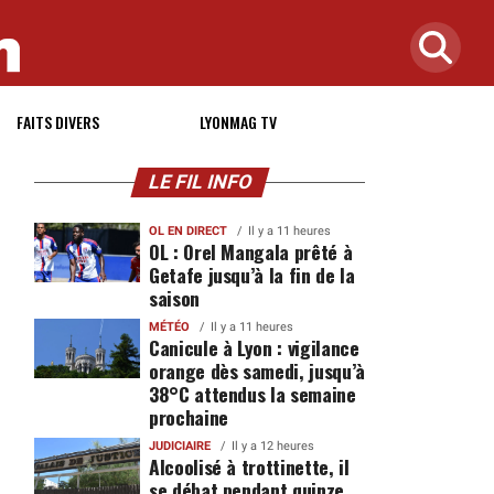
FAITS DIVERS
LYONMAG TV
LE FIL INFO
OL EN DIRECT
Il y a 11 heures
OL : Orel Mangala prêté à
Getafe jusqu’à la fin de la
saison
MÉTÉO
Il y a 11 heures
Canicule à Lyon : vigilance
orange dès samedi, jusqu’à
38°C attendus la semaine
prochaine
JUDICIAIRE
Il y a 12 heures
Alcoolisé à trottinette, il
se débat pendant quinze