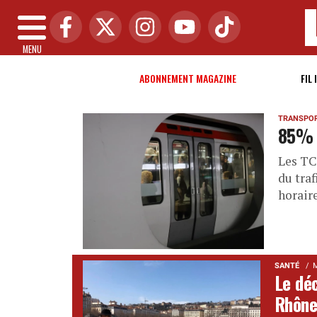
MENU
ABONNEMENT MAGAZINE
FIL 
TRANSPO
85% d
Les TC
du traf
horaire
SANTÉ
M
Le dé
Rhôn