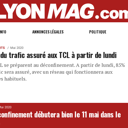
INFO
ANNONCES LÉGALES
POLITIQUE
RTS
Mai 2020
u trafic assuré aux TCL à partir de lundi
L se préparent au déconfinement. A partir de lundi, 85%
ic sera assuré, avec un réseau qui fonctionnera aux
s habituels.
ai 2020
confinement débutera bien le 11 mai dans le
e