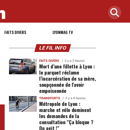
FAITS DIVERS
LYONMAG TV
LE FIL INFO
FAITS DIVERS
Il y a 3 heures
Mort d’une fillette à Lyon :
le parquet réclame
l’incarcération de sa mère,
soupçonnée de l'avoir
empoisonnée
TRANSPORTS
Il y a 4 heures
Métropole de Lyon :
marche et vélo dominent
les demandes de la
consultation "Ça bloque ?
On agit !"