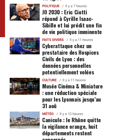
POLITIQUE
Il y a 7 heures
JO 2030 : Eric Ciotti
répond à Cyrille Isaac-
Sibille et lui prédit une fin
de vie politique imminente
FAITS DIVERS
Il y a 11 heures
Cyberattaque chez un
prestataire des Hospices
Civils de Lyon : des
données personnelles
potentiellement volées
CULTURE
Il y a 11 heures
Musée Cinéma & Miniature
: une réduction spéciale
pour les Lyonnais jusqu’au
31 aoû
MÉTÉO
Il y a 12 heures
Canicule : le Rhône quitte
la vigilance orange, huit
départements restent
concernés