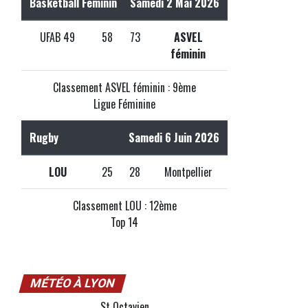
Basketball Féminin
Samedi 2 Mai 2026
UFAB 49
58
73
ASVEL
féminin
Classement ASVEL féminin : 9ème
Ligue Féminine
Rugby
Samedi 6 Juin 2026
LOU
25
28
Montpellier
Classement LOU : 12ème
Top 14
MÉTÉO À LYON
St Octavien