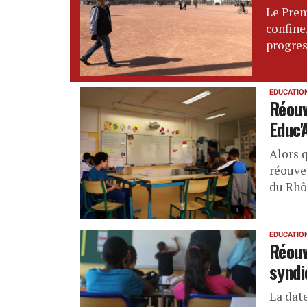
Le Prem
confine
progres
EDUCATIO
Réouv
Educ'
Alors 
réouve
du Rhô
EDUCATIO
Réouv
syndi
La date