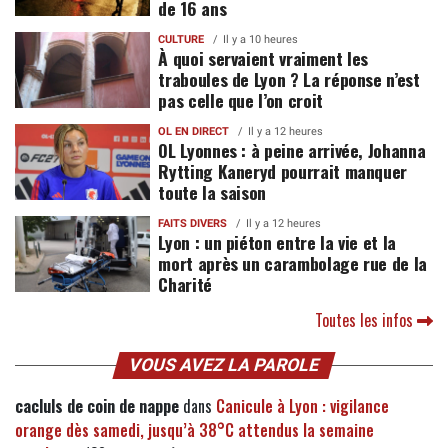
de 16 ans
CULTURE
Il y a 10 heures
À quoi servaient vraiment les
traboules de Lyon ? La réponse n’est
pas celle que l’on croit
OL EN DIRECT
Il y a 12 heures
OL Lyonnes : à peine arrivée, Johanna
Rytting Kaneryd pourrait manquer
toute la saison
FAITS DIVERS
Il y a 12 heures
Lyon : un piéton entre la vie et la
mort après un carambolage rue de la
Charité
Toutes les infos
VOUS AVEZ LA PAROLE
cacluls de coin de nappe
dans
Canicule à Lyon : vigilance
orange dès samedi, jusqu’à 38°C attendus la semaine