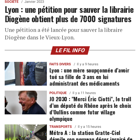
SOCIÉTÉ
Janvier 2023
Lyon : une pétition pour sauver la librairie
Diogène obtient plus de 7000 signatures
Une pétition a été lancée pour sauver la libraire
Diogène dans le Vieux-Lyon.
LE FIL INFO
FAITS DIVERS
Il y a 9 heures
Lyon : une mère soupçonnée d’avoir
tué sa fille de 3 ans en lui
administrant des médicaments
POLITIQUE
Il y a 11 heures
JO 2030 : "Merci Éric Ciotti", le troll
d’un député du Rhône après le choix
d’Oullins comme futur village
olympique
TRANSPORTS
Il y a 15 heures
Métro A : la station Gratte-Ciel
dévoile son nouveau décor inspiré de