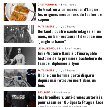
GASTRONOMIE
Il y a 1 heure
De Gnafron à un maréchal d’Empire :
les origines méconnues du tablier de
sapeur
FAITS DIVERS
Il y a 2 heures
Gerland : quatre cambriolages en un
mois, un bar-restaurant dénonce une
"jungle urbaine"
LE SAVIEZ-VOUS ?
Il y a 4 heures
Julie-Victoire Daubié : l’incroyable
histoire de la première bachelière de
France, diplômée à Lyon
FAITS DIVERS
Il y a 5 heures
Rhône : un homme porté disparu
depuis mai retrouvé mort dans un
bois
SÉCURITÉ
Il y a 6 heures
Des brouilleurs anti-drones autorisés
pour sécuriser OL-Sparta Prague face