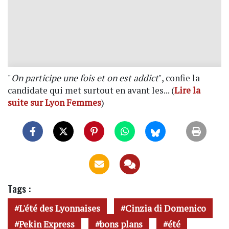
"
On participe une fois et on est addict
", confie la
candidate qui met surtout en avant les... (
Lire la
suite sur Lyon Femmes
)
Tags :
L'été des Lyonnaises
Cinzia di Domenico
Pekin Express
bons plans
été