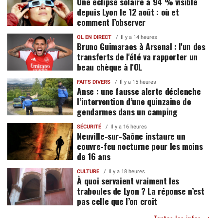
Une éclipse solaire à 94 % visible
depuis Lyon le 12 août : où et
comment l’observer
OL EN DIRECT
Il y a 14 heures
Bruno Guimaraes à Arsenal : l'un des
transferts de l'été va rapporter un
beau chèque à l'OL
FAITS DIVERS
Il y a 15 heures
Anse : une fausse alerte déclenche
l’intervention d’une quinzaine de
gendarmes dans un camping
SÉCURITÉ
Il y a 16 heures
Neuville-sur-Saône instaure un
couvre-feu nocturne pour les moins
de 16 ans
CULTURE
Il y a 18 heures
À quoi servaient vraiment les
traboules de Lyon ? La réponse n’est
pas celle que l’on croit