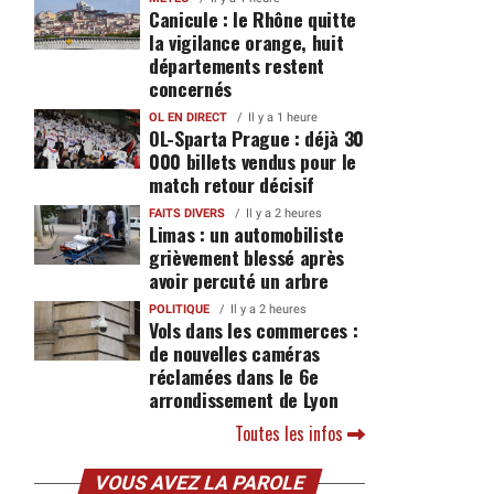
Canicule : le Rhône quitte
la vigilance orange, huit
départements restent
concernés
OL EN DIRECT
Il y a 1 heure
OL-Sparta Prague : déjà 30
000 billets vendus pour le
match retour décisif
FAITS DIVERS
Il y a 2 heures
Limas : un automobiliste
grièvement blessé après
avoir percuté un arbre
POLITIQUE
Il y a 2 heures
Vols dans les commerces :
de nouvelles caméras
réclamées dans le 6e
arrondissement de Lyon
Toutes les infos
VOUS AVEZ LA PAROLE