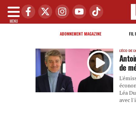
MENU
ABONNEMENT MAGAZINE
FIL 
L'ÉCO DE 
Antoi
de mé
L'émis
économ
Léa Du
avec l