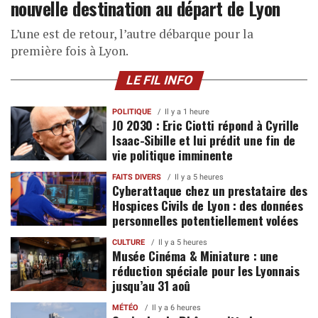
nouvelle destination au départ de Lyon
L’une est de retour, l’autre débarque pour la
première fois à Lyon.
LE FIL INFO
POLITIQUE
Il y a 1 heure
JO 2030 : Eric Ciotti répond à Cyrille
Isaac-Sibille et lui prédit une fin de
vie politique imminente
FAITS DIVERS
Il y a 5 heures
Cyberattaque chez un prestataire des
Hospices Civils de Lyon : des données
personnelles potentiellement volées
CULTURE
Il y a 5 heures
Musée Cinéma & Miniature : une
réduction spéciale pour les Lyonnais
jusqu’au 31 aoû
MÉTÉO
Il y a 6 heures