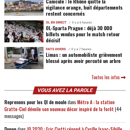
Canicule : le Rhône quitte la
vigilance orange, huit départements
restent concernés
OL EN DIRECT
Il y a 6 heures
OL-Sparta Prague : déjà 30 000
billets vendus pour le match retour
décisif
FAITS DIVERS
Il y a 7 heures
Limas : un automobiliste grièvement
blessé après avoir percuté un arbre
Toutes les infos
VOUS AVEZ LA PAROLE
Reprenons pour les QI de moule
dans
Métro A : la station
Gratte-Ciel dévoile son nouveau décor inspiré de la forêt
(44
messages)
Dupon
dans
JO 2030 : Eric Ciotti répond à Cyrille Isaac-Sibille