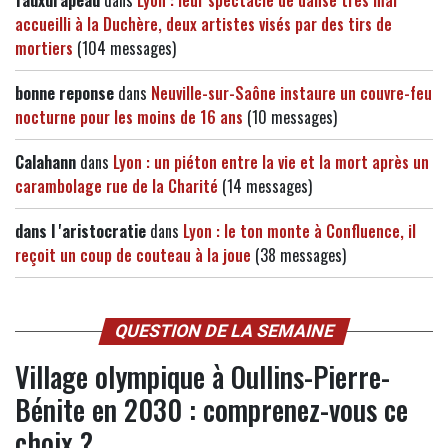
fauxdrapeau
dans
Lyon : leur spectacle de danse très mal
accueilli à la Duchère, deux artistes visés par des tirs de
mortiers
(104 messages)
bonne reponse
dans
Neuville-sur-Saône instaure un couvre-feu
nocturne pour les moins de 16 ans
(10 messages)
Calahann
dans
Lyon : un piéton entre la vie et la mort après un
carambolage rue de la Charité
(14 messages)
dans l 'aristocratie
dans
Lyon : le ton monte à Confluence, il
reçoit un coup de couteau à la joue
(38 messages)
QUESTION DE LA SEMAINE
Village olympique à Oullins-Pierre-
Bénite en 2030 : comprenez-vous ce
choix ?