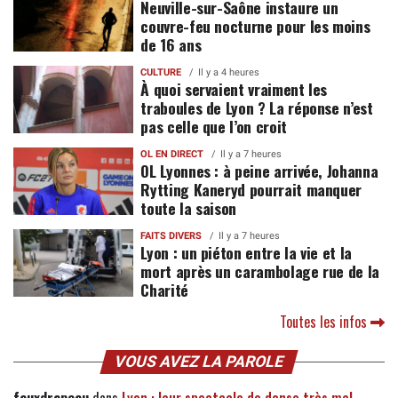
Neuville-sur-Saône instaure un
couvre-feu nocturne pour les moins
de 16 ans
CULTURE
Il y a 4 heures
À quoi servaient vraiment les
traboules de Lyon ? La réponse n’est
pas celle que l’on croit
OL EN DIRECT
Il y a 7 heures
OL Lyonnes : à peine arrivée, Johanna
Rytting Kaneryd pourrait manquer
toute la saison
FAITS DIVERS
Il y a 7 heures
Lyon : un piéton entre la vie et la
mort après un carambolage rue de la
Charité
Toutes les infos
VOUS AVEZ LA PAROLE