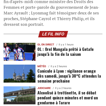
fin d'après-midi comme ministre des Droits des
Femmes et porte-parole du gouvernement de Jean-
Marc Ayrault ; Lyonmag fait témoigner deux de ses
proches, Stéphane Cayrol et Thierry Philip, et ils
dressent son portrait.
LE FIL INFO
OL EN DIRECT
Il y a 1 heure
OL : Orel Mangala prêté à Getafe
jusqu’à la fin de la saison
MÉTÉO
Il y a 2 heures
Canicule à Lyon : vigilance orange
dès samedi, jusqu’à 38°C attendus la
semaine prochaine
JUDICIAIRE
Il y a 2 heures
Alcoolisé à trottinette, il se débat
pendant quinze minutes et mord un
gendarme à Tarare