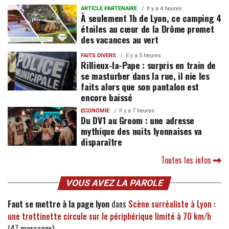
ARTICLE PARTENAIRE
Il y a 4 heures
À seulement 1h de Lyon, ce camping 4
étoiles au cœur de la Drôme promet
des vacances au vert
FAITS DIVERS
Il y a 5 heures
Rillieux-la-Pape : surpris en train de
se masturber dans la rue, il nie les
faits alors que son pantalon est
encore baissé
ECONOMIE
Il y a 7 heures
Du DV1 au Groom : une adresse
mythique des nuits lyonnaises va
disparaître
Toutes les infos
VOUS AVEZ LA PAROLE
Faut se mettre à la page lyon
dans
Scène surréaliste à Lyon :
une trottinette circule sur le périphérique limité à 70 km/h
(47 messages)