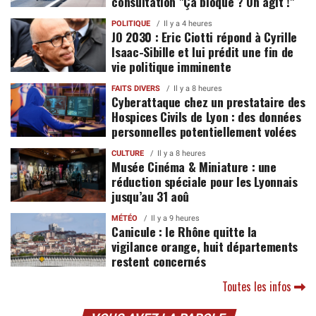
consultation "Ça bloque ? On agit !"
POLITIQUE
Il y a 4 heures
JO 2030 : Eric Ciotti répond à Cyrille
Isaac-Sibille et lui prédit une fin de
vie politique imminente
FAITS DIVERS
Il y a 8 heures
Cyberattaque chez un prestataire des
Hospices Civils de Lyon : des données
personnelles potentiellement volées
CULTURE
Il y a 8 heures
Musée Cinéma & Miniature : une
réduction spéciale pour les Lyonnais
jusqu’au 31 aoû
MÉTÉO
Il y a 9 heures
Canicule : le Rhône quitte la
vigilance orange, huit départements
restent concernés
Toutes les infos