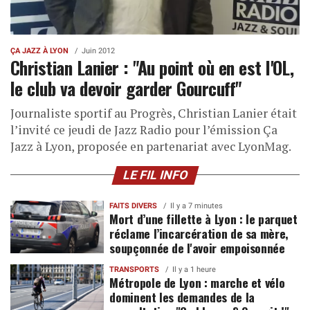
ÇA JAZZ À LYON
Juin 2012
Christian Lanier : "Au point où en est l'OL,
le club va devoir garder Gourcuff"
Journaliste sportif au Progrès, Christian Lanier était
l’invité ce jeudi de Jazz Radio pour l’émission Ça
Jazz à Lyon, proposée en partenariat avec LyonMag.
LE FIL INFO
FAITS DIVERS
Il y a 7 minutes
Mort d’une fillette à Lyon : le parquet
réclame l’incarcération de sa mère,
soupçonnée de l'avoir empoisonnée
TRANSPORTS
Il y a 1 heure
Métropole de Lyon : marche et vélo
dominent les demandes de la