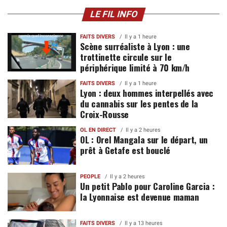
LE FIL INFO
FAITS DIVERS
Il y a 1 heure
Scène surréaliste à Lyon : une
trottinette circule sur le
périphérique limité à 70 km/h
FAITS DIVERS
Il y a 1 heure
Lyon : deux hommes interpellés avec
du cannabis sur les pentes de la
Croix-Rousse
OL EN DIRECT
Il y a 2 heures
OL : Orel Mangala sur le départ, un
prêt à Getafe est bouclé
PEOPLE
Il y a 2 heures
Un petit Pablo pour Caroline Garcia :
la Lyonnaise est devenue maman
FAITS DIVERS
Il y a 13 heures