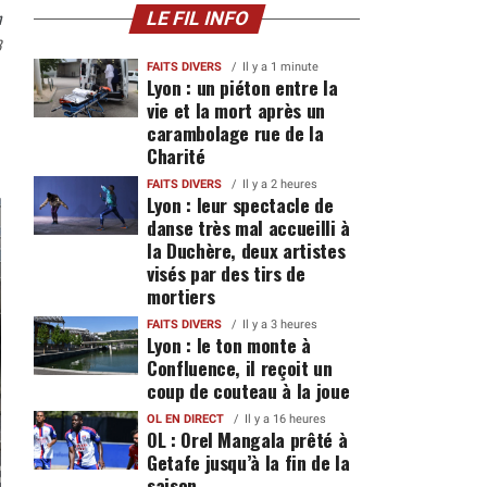
n
LE FIL INFO
8
FAITS DIVERS
Il y a 1 minute
Lyon : un piéton entre la
vie et la mort après un
carambolage rue de la
Charité
FAITS DIVERS
Il y a 2 heures
Lyon : leur spectacle de
danse très mal accueilli à
la Duchère, deux artistes
visés par des tirs de
mortiers
FAITS DIVERS
Il y a 3 heures
Lyon : le ton monte à
Confluence, il reçoit un
coup de couteau à la joue
OL EN DIRECT
Il y a 16 heures
OL : Orel Mangala prêté à
Getafe jusqu’à la fin de la
saison