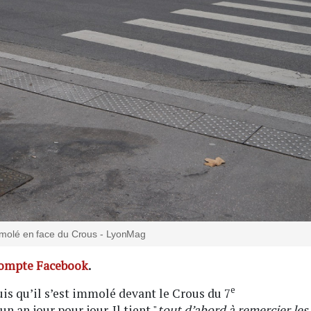
mmolé en face du Crous - LyonMag
ompte Facebook
.
e
uis qu’il s’est immolé devant le Crous du 7
n an jour pour jour. Il tient "
tout d’abord à remercier les