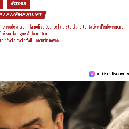
crous
R LE MÊME SUJET
e école à Lyon : la police écarte la piste d'une tentative d'enlèvement
été sur la ligne A du métro
o révèle avoir failli mourir noyée