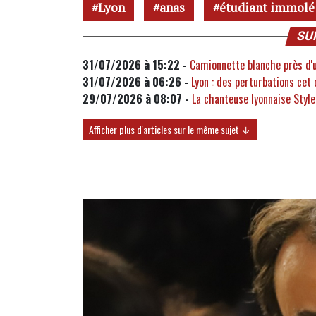
Lyon
anas
étudiant immolé
SU
31/07/2026 à 15:22 -
Camionnette blanche près d'un
31/07/2026 à 06:26 -
Lyon : des perturbations cet 
29/07/2026 à 08:07 -
La chanteuse lyonnaise Stylet
Afficher plus d'articles sur le même sujet ↓