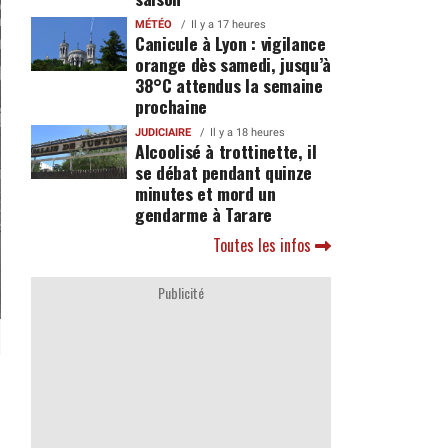
MÉTÉO
Il y a 17 heures
Canicule à Lyon : vigilance
orange dès samedi, jusqu’à
38°C attendus la semaine
prochaine
JUDICIAIRE
Il y a 18 heures
Alcoolisé à trottinette, il
se débat pendant quinze
minutes et mord un
gendarme à Tarare
Toutes les infos
Publicité