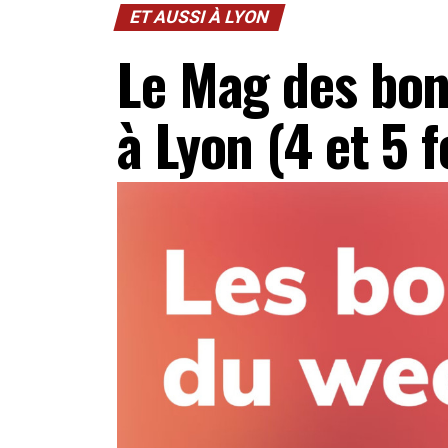
ET AUSSI À LYON
Le Mag des bon
à Lyon (4 et 5 f