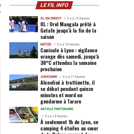
n
LE FIL INFO
1
OL EN DIRECT
Il y a 10 heures
OL : Orel Mangala prêté à
Getafe jusqu’à la fin de la
saison
MÉTÉO
Il y a 10 heures
Canicule à Lyon : vigilance
orange dès samedi, jusqu’à
38°C attendus la semaine
prochaine
JUDICIAIRE
Il y a 11 heures
Alcoolisé à trottinette, il
se débat pendant quinze
minutes et mord un
gendarme à Tarare
ARTICLE PARTENAIRE
Il y a 13 heures
À seulement 1h de Lyon, ce
camping 4 étoiles au cœur