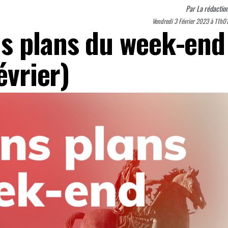
Par
La rédactio
Vendredi 3 Février 2023 à 11h0
s plans du week-end
évrier)