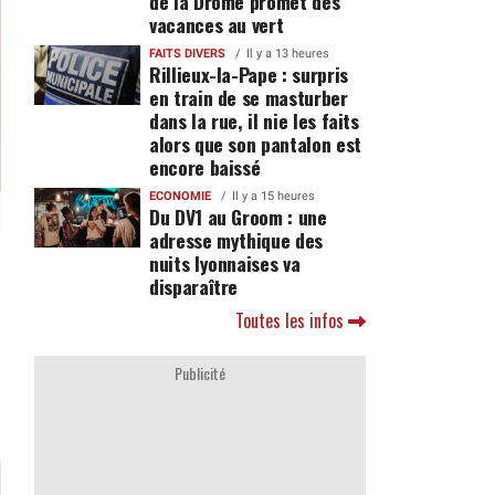
de la Drôme promet des
vacances au vert
FAITS DIVERS
Il y a 13 heures
Rillieux-la-Pape : surpris
en train de se masturber
dans la rue, il nie les faits
alors que son pantalon est
encore baissé
ECONOMIE
Il y a 15 heures
Du DV1 au Groom : une
adresse mythique des
nuits lyonnaises va
disparaître
Toutes les infos
Publicité