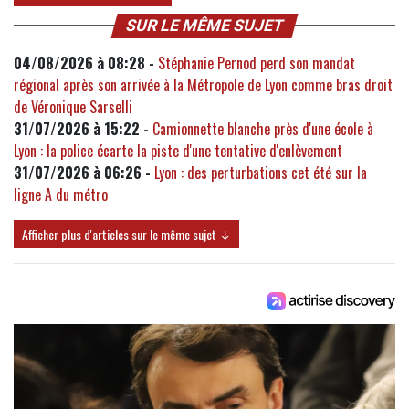
SUR LE MÊME SUJET
04/08/2026 à 08:28 -
Stéphanie Pernod perd son mandat
régional après son arrivée à la Métropole de Lyon comme bras droit
de Véronique Sarselli
31/07/2026 à 15:22 -
Camionnette blanche près d'une école à
Lyon : la police écarte la piste d'une tentative d'enlèvement
31/07/2026 à 06:26 -
Lyon : des perturbations cet été sur la
ligne A du métro
Afficher plus d'articles sur le même sujet ↓