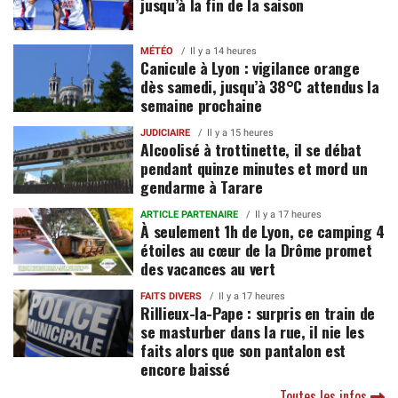
jusqu’à la fin de la saison
MÉTÉO
Il y a 14 heures
Canicule à Lyon : vigilance orange
dès samedi, jusqu’à 38°C attendus la
semaine prochaine
JUDICIAIRE
Il y a 15 heures
Alcoolisé à trottinette, il se débat
pendant quinze minutes et mord un
gendarme à Tarare
ARTICLE PARTENAIRE
Il y a 17 heures
À seulement 1h de Lyon, ce camping 4
étoiles au cœur de la Drôme promet
des vacances au vert
FAITS DIVERS
Il y a 17 heures
Rillieux-la-Pape : surpris en train de
se masturber dans la rue, il nie les
faits alors que son pantalon est
encore baissé
Toutes les infos