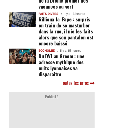
de la Drôme promet des
vacances au vert
FAITS DIVERS
Il y a 13 heures
Rillieux-la-Pape : surpris
en train de se masturber
dans la rue, il nie les faits
alors que son pantalon est
encore baissé
ECONOMIE
Il y a 15 heures
Du DV1 au Groom : une
adresse mythique des
nuits lyonnaises va
disparaître
Toutes les infos
Publicité