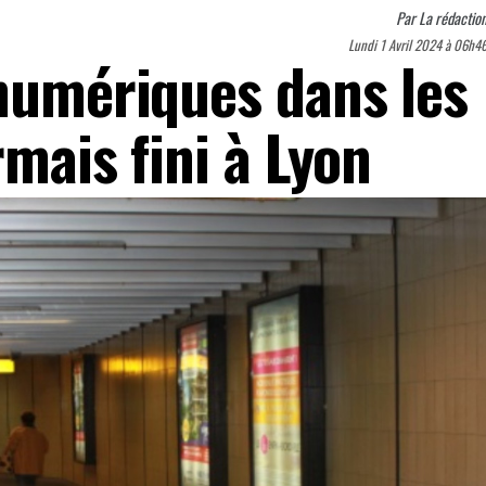
Par
La rédactio
Lundi 1 Avril 2024 à 06h4
 numériques dans les
rmais fini à Lyon