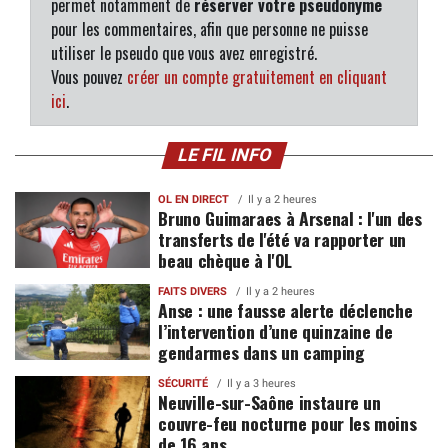
permet notamment de
réserver votre pseudonyme
pour les commentaires, afin que personne ne puisse
utiliser le pseudo que vous avez enregistré.
Vous pouvez
créer un compte gratuitement en cliquant
ici
.
LE FIL INFO
OL EN DIRECT
Il y a 2 heures
Bruno Guimaraes à Arsenal : l'un des
transferts de l'été va rapporter un
beau chèque à l'OL
FAITS DIVERS
Il y a 2 heures
Anse : une fausse alerte déclenche
l’intervention d’une quinzaine de
gendarmes dans un camping
SÉCURITÉ
Il y a 3 heures
Neuville-sur-Saône instaure un
couvre-feu nocturne pour les moins
de 16 ans