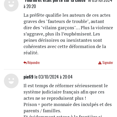
"Fourniret était porté sur la chose"
le 03/10/2024
à 20:20
La préfète qualifie les auteurs de ces actes
graves des "fauteurs de trouble", autant
dire des "vilains garçons"… Plus la violence
s’aggrave, plus ils l’euphémisent. Les
peines dérisoires ou inexistantes sont
cohérentes avec cette déformation de la
réalité.
Répondre
Signaler
pie69
le 03/10/2024 à 20:04
Il est temps de réformer sérieusement le
système judiciaire français afin que ces
actes ne se reproduisent plus !
Prison + porte monnaie des inculpés et des
parents / familles.
Et évidemment retour à la frontière si