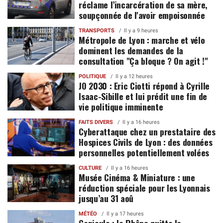
réclame l’incarcération de sa mère,
soupçonnée de l'avoir empoisonnée
TRANSPORTS
Il y a 9 heures
Métropole de Lyon : marche et vélo
dominent les demandes de la
consultation "Ça bloque ? On agit !"
POLITIQUE
Il y a 12 heures
JO 2030 : Eric Ciotti répond à Cyrille
Isaac-Sibille et lui prédit une fin de
vie politique imminente
FAITS DIVERS
Il y a 16 heures
Cyberattaque chez un prestataire des
Hospices Civils de Lyon : des données
personnelles potentiellement volées
CULTURE
Il y a 16 heures
Musée Cinéma & Miniature : une
réduction spéciale pour les Lyonnais
jusqu’au 31 aoû
MÉTÉO
Il y a 17 heures