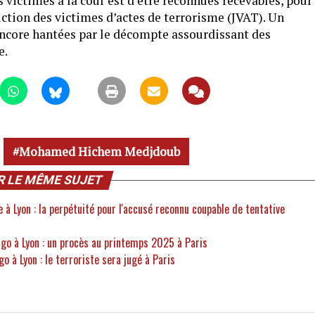
 victimes à la cour est d’être reconnues recevables, pour
diction des victimes d’actes de terrorisme (JVAT). Un
ncore hantées par le décompte assourdissant des
e.
Mohamed Hichem Medjdoub
R LE MÊME SUJET
 à Lyon : la perpétuité pour l'accusé reconnu coupable de tentative
ugo à Lyon : un procès au printemps 2025 à Paris
o à Lyon : le terroriste sera jugé à Paris