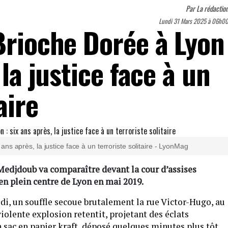
Par
La rédactio
Lundi 31 Mars 2025 à 06h0
Brioche Dorée à Lyon
 la justice face à un
aire
ans après, la justice face à un terroriste solitaire - LyonMag
edjdoub va comparaître devant la cour d’assises
 en plein centre de Lyon en mai 2019.
idi, un souffle secoue brutalement la rue Victor-Hugo, au
olente explosion retentit, projetant des éclats
n sac en papier kraft, déposé quelques minutes plus tôt