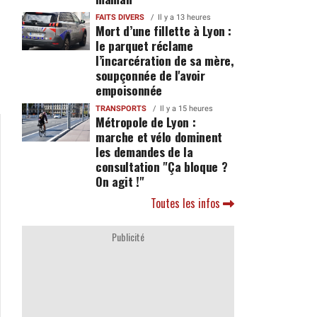
FAITS DIVERS
Il y a 13 heures
Mort d’une fillette à Lyon :
le parquet réclame
l’incarcération de sa mère,
soupçonnée de l'avoir
empoisonnée
TRANSPORTS
Il y a 15 heures
Métropole de Lyon :
marche et vélo dominent
les demandes de la
consultation "Ça bloque ?
On agit !"
Toutes les infos
Publicité