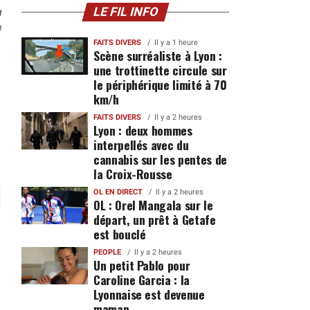
n
LE FIL INFO
0
FAITS DIVERS
Il y a 1 heure
Scène surréaliste à Lyon :
une trottinette circule sur
le périphérique limité à 70
km/h
FAITS DIVERS
Il y a 2 heures
Lyon : deux hommes
interpellés avec du
cannabis sur les pentes de
la Croix-Rousse
OL EN DIRECT
Il y a 2 heures
OL : Orel Mangala sur le
départ, un prêt à Getafe
est bouclé
PEOPLE
Il y a 2 heures
Un petit Pablo pour
Caroline Garcia : la
Lyonnaise est devenue
maman