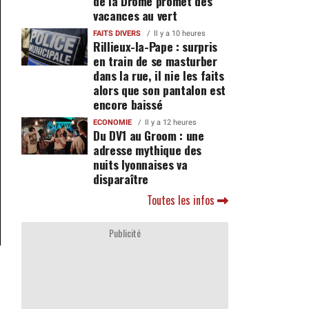
de la Drôme promet des
vacances au vert
FAITS DIVERS
Il y a 10 heures
Rillieux-la-Pape : surpris
en train de se masturber
dans la rue, il nie les faits
alors que son pantalon est
encore baissé
ECONOMIE
Il y a 12 heures
Du DV1 au Groom : une
adresse mythique des
nuits lyonnaises va
disparaître
Toutes les infos
Publicité