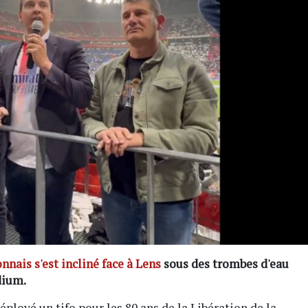
nais s'est incliné face à Lens
sous des trombes d'eau
dium.
éployé un tifo pour les 80 ans de la Libération de la