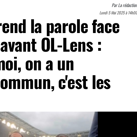
Par
La rédactio
Lundi 5 Mai 2025 à 14h0
rend la parole face
avant OL-Lens :
oi, on a un
commun, c'est les