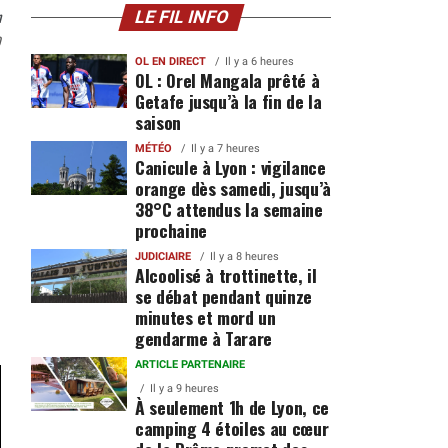
n
LE FIL INFO
0
OL EN DIRECT
Il y a 6 heures
OL : Orel Mangala prêté à
Getafe jusqu’à la fin de la
saison
MÉTÉO
Il y a 7 heures
Canicule à Lyon : vigilance
orange dès samedi, jusqu’à
38°C attendus la semaine
prochaine
JUDICIAIRE
Il y a 8 heures
Alcoolisé à trottinette, il
se débat pendant quinze
minutes et mord un
gendarme à Tarare
ARTICLE PARTENAIRE
Il y a 9 heures
À seulement 1h de Lyon, ce
camping 4 étoiles au cœur