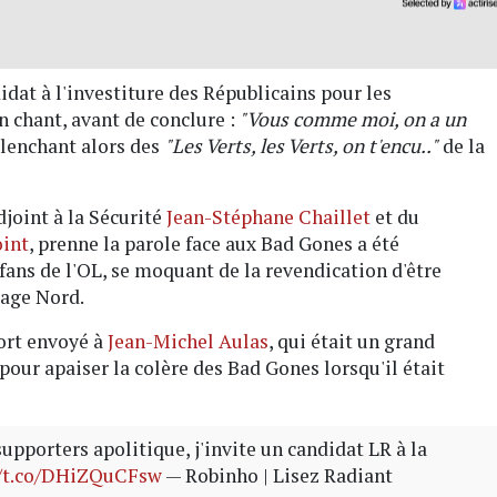
dat à l'investiture des Républicains pour les
 chant, avant de conclure :
"Vous comme moi, on a un
clenchant alors des
"Les Verts, les Verts, on t'encu.."
de la
djoint à la Sécurité
Jean-Stéphane Chaillet
et du
oint
, prenne la parole face aux Bad Gones a été
 fans de l'OL, se moquant de la revendication d'être
rage Nord.
fort envoyé à
Jean-Michel Aulas
, qui était un grand
our apaiser la colère des Bad Gones lorsqu'il était
upporters apolitique, j'invite un candidat LR à la
//t.co/DHiZQuCFsw
— Robinho | Lisez Radiant