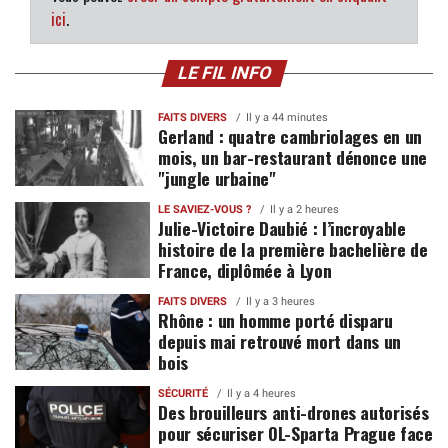
ici
.
LE FIL INFO
FAITS DIVERS
Il y a 44 minutes
Gerland : quatre cambriolages en un
mois, un bar-restaurant dénonce une
"jungle urbaine"
LE SAVIEZ-VOUS ?
Il y a 2 heures
Julie-Victoire Daubié : l’incroyable
histoire de la première bachelière de
France, diplômée à Lyon
FAITS DIVERS
Il y a 3 heures
Rhône : un homme porté disparu
depuis mai retrouvé mort dans un
bois
SÉCURITÉ
Il y a 4 heures
Des brouilleurs anti-drones autorisés
pour sécuriser OL-Sparta Prague face