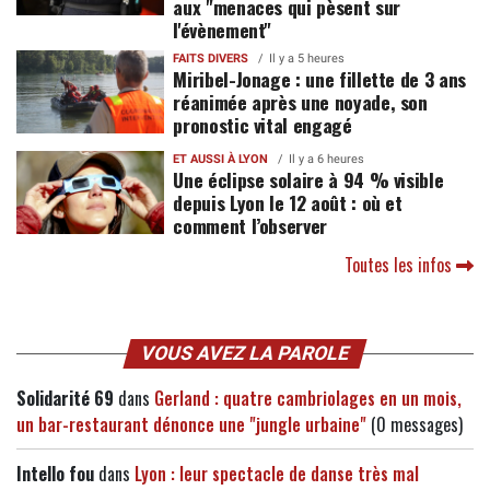
aux "menaces qui pèsent sur
l'évènement"
FAITS DIVERS
Il y a 5 heures
Miribel-Jonage : une fillette de 3 ans
réanimée après une noyade, son
pronostic vital engagé
ET AUSSI À LYON
Il y a 6 heures
Une éclipse solaire à 94 % visible
depuis Lyon le 12 août : où et
comment l’observer
Toutes les infos
VOUS AVEZ LA PAROLE
Solidarité 69
dans
Gerland : quatre cambriolages en un mois,
un bar-restaurant dénonce une "jungle urbaine"
(0 messages)
Intello fou
dans
Lyon : leur spectacle de danse très mal