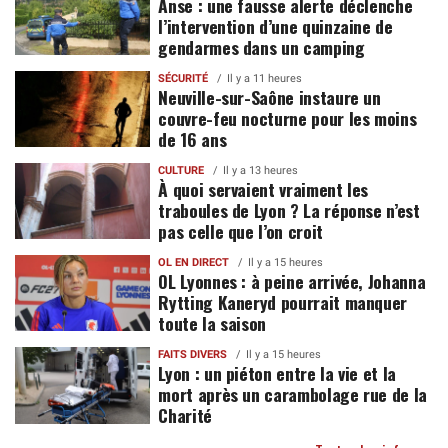
Anse : une fausse alerte déclenche
l’intervention d’une quinzaine de
gendarmes dans un camping
SÉCURITÉ
Il y a 11 heures
Neuville-sur-Saône instaure un
couvre-feu nocturne pour les moins
de 16 ans
CULTURE
Il y a 13 heures
À quoi servaient vraiment les
traboules de Lyon ? La réponse n’est
pas celle que l’on croit
OL EN DIRECT
Il y a 15 heures
OL Lyonnes : à peine arrivée, Johanna
Rytting Kaneryd pourrait manquer
toute la saison
FAITS DIVERS
Il y a 15 heures
Lyon : un piéton entre la vie et la
mort après un carambolage rue de la
Charité