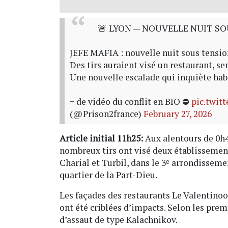
🚨 LYON — NOUVELLE NUIT SO
JEFE MAFIA : nouvelle nuit sous tensio
Des tirs auraient visé un restaurant, se
Une nouvelle escalade qui inquiète habi
+ de vidéo du conflit en BIO ⛔️
pic.twi
(@Prison2france)
February 27, 2026
Article initial 11h25:
Aux alentours de 0h40
nombreux tirs ont visé deux établissement
Charial et Turbil, dans le 3ᵉ arrondisseme
quartier de la Part-Dieu.
Les façades des restaurants Le Valentino
ont été criblées d’impacts. Selon les premi
d’assaut de type Kalachnikov.