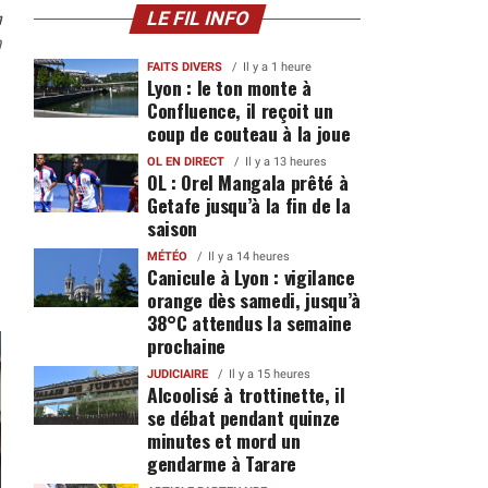
n
LE FIL INFO
0
FAITS DIVERS
Il y a 1 heure
Lyon : le ton monte à
Confluence, il reçoit un
coup de couteau à la joue
OL EN DIRECT
Il y a 13 heures
OL : Orel Mangala prêté à
Getafe jusqu’à la fin de la
saison
MÉTÉO
Il y a 14 heures
Canicule à Lyon : vigilance
orange dès samedi, jusqu’à
38°C attendus la semaine
prochaine
JUDICIAIRE
Il y a 15 heures
Alcoolisé à trottinette, il
se débat pendant quinze
minutes et mord un
gendarme à Tarare