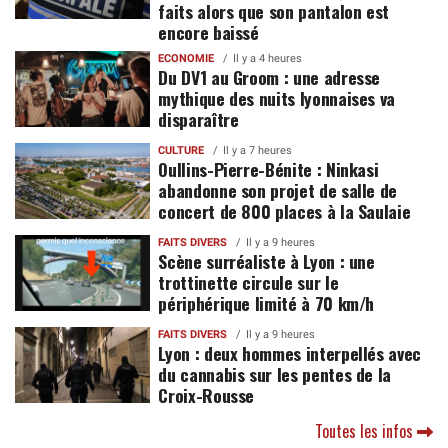
faits alors que son pantalon est
encore baissé
ECONOMIE
Il y a 4 heures
Du DV1 au Groom : une adresse
mythique des nuits lyonnaises va
disparaître
CULTURE
Il y a 7 heures
Oullins-Pierre-Bénite : Ninkasi
abandonne son projet de salle de
concert de 800 places à la Saulaie
FAITS DIVERS
Il y a 9 heures
Scène surréaliste à Lyon : une
trottinette circule sur le
périphérique limité à 70 km/h
FAITS DIVERS
Il y a 9 heures
Lyon : deux hommes interpellés avec
du cannabis sur les pentes de la
Croix-Rousse
Toutes les infos