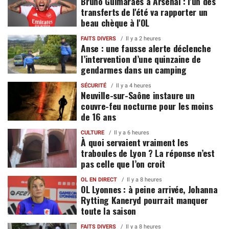
Bruno Guimaraes à Arsenal : l'un des
transferts de l'été va rapporter un
beau chèque à l'OL
FAITS DIVERS
Il y a 2 heures
Anse : une fausse alerte déclenche
l’intervention d’une quinzaine de
gendarmes dans un camping
SÉCURITÉ
Il y a 4 heures
Neuville-sur-Saône instaure un
couvre-feu nocturne pour les moins
de 16 ans
CULTURE
Il y a 6 heures
À quoi servaient vraiment les
traboules de Lyon ? La réponse n’est
pas celle que l’on croit
OL EN DIRECT
Il y a 8 heures
OL Lyonnes : à peine arrivée, Johanna
Rytting Kaneryd pourrait manquer
toute la saison
FAITS DIVERS
Il y a 8 heures