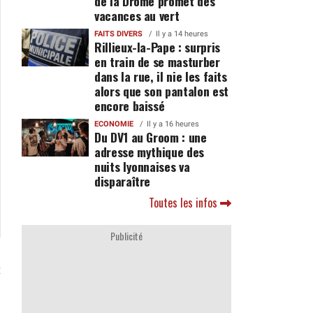
de la Drôme promet des
vacances au vert
FAITS DIVERS
Il y a 14 heures
Rillieux-la-Pape : surpris
en train de se masturber
dans la rue, il nie les faits
alors que son pantalon est
encore baissé
ECONOMIE
Il y a 16 heures
Du DV1 au Groom : une
adresse mythique des
nuits lyonnaises va
disparaître
Toutes les infos
Publicité
t