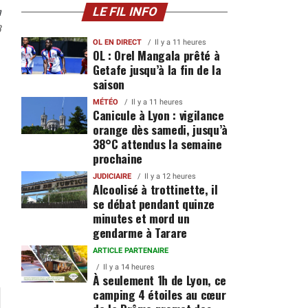
n
LE FIL INFO
8
OL EN DIRECT
Il y a 11 heures
OL : Orel Mangala prêté à
Getafe jusqu’à la fin de la
saison
MÉTÉO
Il y a 11 heures
Canicule à Lyon : vigilance
orange dès samedi, jusqu’à
38°C attendus la semaine
prochaine
JUDICIAIRE
Il y a 12 heures
Alcoolisé à trottinette, il
se débat pendant quinze
minutes et mord un
gendarme à Tarare
ARTICLE PARTENAIRE
Il y a 14 heures
À seulement 1h de Lyon, ce
camping 4 étoiles au cœur