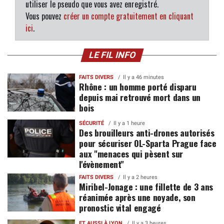
utiliser le pseudo que vous avez enregistré.
Vous pouvez
créer un compte gratuitement en cliquant
ici
.
LE FIL INFO
FAITS DIVERS
Il y a 46 minutes
Rhône : un homme porté disparu
depuis mai retrouvé mort dans un
bois
SÉCURITÉ
Il y a 1 heure
Des brouilleurs anti-drones autorisés
pour sécuriser OL-Sparta Prague face
aux "menaces qui pèsent sur
l'évènement"
FAITS DIVERS
Il y a 2 heures
Miribel-Jonage : une fillette de 3 ans
réanimée après une noyade, son
pronostic vital engagé
ET AUSSI À LYON
Il y a 3 heures