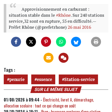
Approvisionnement en carburant :
situation stable dans le
#Rhône
. Sur 240 stations
service,32 sont en rupture, 55 en difficulté.
—
Préfet Rhône (@prefetrhone)
26 mai 2016
Tags :
penurie
essence
Station-service
SUR LE MÊME SUJET
01/08/2026 à 09:44 -
Électricité, livret A, démarchage,
allocation scolaire : tout ce qui change en août
28/10/2024 à 18:11 -
Bron : braquage nocturne d'une station-