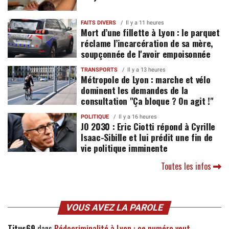
FAITS DIVERS
Il y a 11 heures
Mort d’une fillette à Lyon : le parquet
réclame l’incarcération de sa mère,
soupçonnée de l'avoir empoisonnée
TRANSPORTS
Il y a 13 heures
Métropole de Lyon : marche et vélo
dominent les demandes de la
consultation "Ça bloque ? On agit !"
POLITIQUE
Il y a 16 heures
JO 2030 : Eric Ciotti répond à Cyrille
Isaac-Sibille et lui prédit une fin de
vie politique imminente
Toutes les infos
VOUS AVEZ LA PAROLE
Titus69
dans
Pédocriminalité à Lyon : ce numéro veut