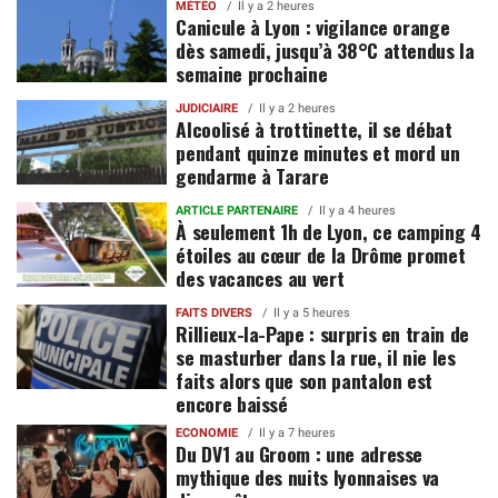
MÉTÉO
Il y a 2 heures
Canicule à Lyon : vigilance orange
dès samedi, jusqu’à 38°C attendus la
semaine prochaine
JUDICIAIRE
Il y a 2 heures
Alcoolisé à trottinette, il se débat
pendant quinze minutes et mord un
gendarme à Tarare
ARTICLE PARTENAIRE
Il y a 4 heures
À seulement 1h de Lyon, ce camping 4
étoiles au cœur de la Drôme promet
des vacances au vert
FAITS DIVERS
Il y a 5 heures
Rillieux-la-Pape : surpris en train de
se masturber dans la rue, il nie les
faits alors que son pantalon est
encore baissé
ECONOMIE
Il y a 7 heures
Du DV1 au Groom : une adresse
mythique des nuits lyonnaises va