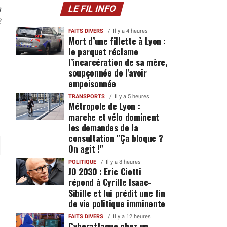
n
LE FIL INFO
2
FAITS DIVERS
Il y a 4 heures
Mort d’une fillette à Lyon :
le parquet réclame
l’incarcération de sa mère,
soupçonnée de l'avoir
empoisonnée
TRANSPORTS
Il y a 5 heures
Métropole de Lyon :
marche et vélo dominent
les demandes de la
consultation "Ça bloque ?
On agit !"
POLITIQUE
Il y a 8 heures
JO 2030 : Eric Ciotti
répond à Cyrille Isaac-
Sibille et lui prédit une fin
de vie politique imminente
FAITS DIVERS
Il y a 12 heures
Cyberattaque chez un