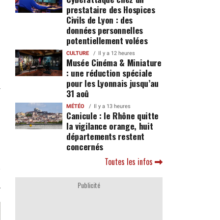
prestataire des Hospices
Civils de Lyon : des
données personnelles
potentiellement volées
CULTURE
Il y a 12 heures
Musée Cinéma & Miniature
: une réduction spéciale
pour les Lyonnais jusqu’au
31 aoû
MÉTÉO
Il y a 13 heures
Canicule : le Rhône quitte
la vigilance orange, huit
départements restent
concernés
Toutes les infos
Publicité