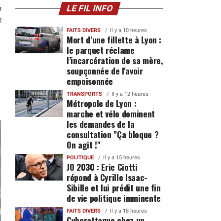
n
LE FIL INFO
8
FAITS DIVERS
Il y a 10 heures
Mort d’une fillette à Lyon :
le parquet réclame
l’incarcération de sa mère,
soupçonnée de l'avoir
empoisonnée
TRANSPORTS
Il y a 12 heures
Métropole de Lyon :
marche et vélo dominent
les demandes de la
consultation "Ça bloque ?
On agit !"
POLITIQUE
Il y a 15 heures
JO 2030 : Eric Ciotti
répond à Cyrille Isaac-
Sibille et lui prédit une fin
de vie politique imminente
FAITS DIVERS
Il y a 18 heures
Cyberattaque chez un