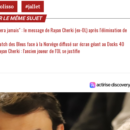
olisso
jallet
R LE MÊME SUJET
nera jamais" : le message de Rayan Cherki (ex-OL) après l'élimination de
tch des Bleus face à la Norvège diffusé sur écran géant au Docks 40
n Cherki : l'ancien joueur de l'OL se justifie