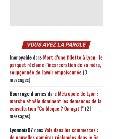
VOUS AVEZ LA PAROLE
Incroyable
dans
Mort d’une fillette à Lyon : le
parquet réclame l’incarcération de sa mère,
soupçonnée de l'avoir empoisonnée
(3
messages)
Bourrage d urnes
dans
Métropole de Lyon :
marche et vélo dominent les demandes de la
consultation "Ça bloque ? On agit !"
(21
messages)
Lyonnais07
dans
Vols dans les commerces :
de nouvelles caméras réclamées dans le 6e