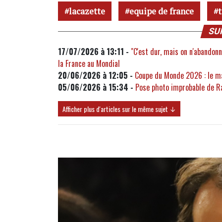
lacazette
equipe de france
t
SU
17/07/2026 à 13:11 -
"C'est dur, mais on n'abandon
la France au Mondial
20/06/2026 à 12:05 -
Coupe du Monde 2026 : le ma
05/06/2026 à 15:34 -
Pose photo improbable de Raya
Afficher plus d'articles sur le même sujet ↓