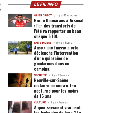
n
LE FIL INFO
6
OL EN DIRECT
Il y a 57 minutes
Bruno Guimaraes à Arsenal
: l'un des transferts de
l'été va rapporter un beau
chèque à l'OL
FAITS DIVERS
Il y a 1 heure
Anse : une fausse alerte
déclenche l’intervention
d’une quinzaine de
gendarmes dans un
camping
SÉCURITÉ
Il y a 2 heures
Neuville-sur-Saône
instaure un couvre-feu
nocturne pour les moins
de 16 ans
CULTURE
Il y a 4 heures
À quoi servaient vraiment
les traboules de Lyon ? La