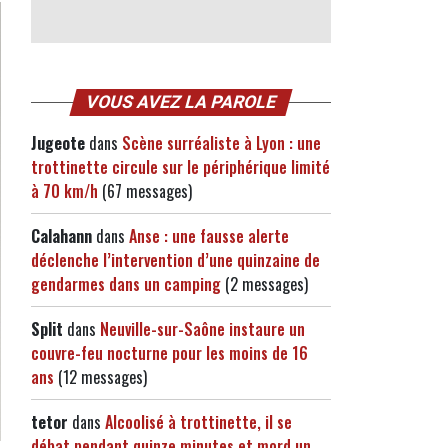
VOUS AVEZ LA PAROLE
Jugeote
dans
Scène surréaliste à Lyon : une
trottinette circule sur le périphérique limité
à 70 km/h
(67 messages)
Calahann
dans
Anse : une fausse alerte
déclenche l’intervention d’une quinzaine de
gendarmes dans un camping
(2 messages)
Split
dans
Neuville-sur-Saône instaure un
couvre-feu nocturne pour les moins de 16
ans
(12 messages)
tetor
dans
Alcoolisé à trottinette, il se
débat pendant quinze minutes et mord un