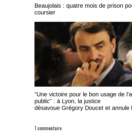
Beaujolais : quatre mois de prison po
coursier
"Une victoire pour le bon usage de l'
public" : à Lyon, la justice
désavoue Grégory Doucet et annule 
subvention à cette association
1
commentaire