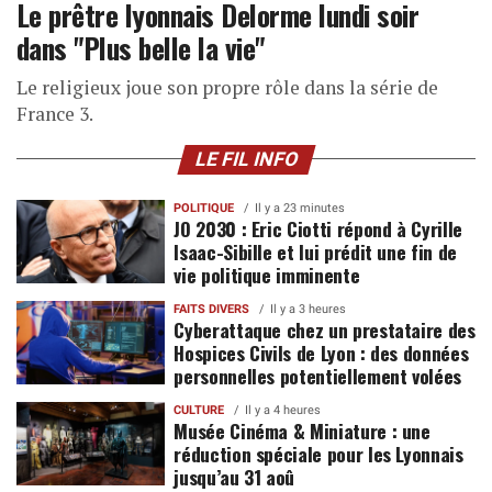
Le prêtre lyonnais Delorme lundi soir
dans "Plus belle la vie"
Le religieux joue son propre rôle dans la série de
France 3.
LE FIL INFO
POLITIQUE
Il y a 23 minutes
JO 2030 : Eric Ciotti répond à Cyrille
Isaac-Sibille et lui prédit une fin de
vie politique imminente
FAITS DIVERS
Il y a 3 heures
Cyberattaque chez un prestataire des
Hospices Civils de Lyon : des données
personnelles potentiellement volées
CULTURE
Il y a 4 heures
Musée Cinéma & Miniature : une
réduction spéciale pour les Lyonnais
jusqu’au 31 aoû