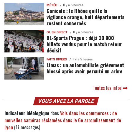
MÉTÉO
Il y a 5 heures
Canicule : le Rhône quitte la
vigilance orange, huit départements
restent concernés
OL EN DIRECT
Il y a 5 heures
OL-Sparta Prague : déjà 30 000
billets vendus pour le match retour
décisif
FAITS DIVERS
Il y a 5 heures
Limas : un automobiliste grièvement
blessé après avoir percuté un arbre
Toutes les infos
VOUS AVEZ LA PAROLE
Indicateur idéologique
dans
Vols dans les commerces : de
nouvelles caméras réclamées dans le 6e arrondissement de
Lyon
(17 messages)