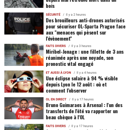
bois
SÉCURITÉ
Il y a 2 heures
Des brouilleurs anti-drones autorisés
pour sécuriser OL-Sparta Prague face
aux "menaces qui pèsent sur
l'évènement"
FAITS DIVERS
Il y a 3 heures
Miribel-Jonage : une fillette de 3 ans
réanimée après une noyade, son
pronostic vital engagé
ET AUSSI À LYON
Il y a 4 heures
Une éclipse solaire à 94 % visible
depuis Lyon le 12 août : où et
comment l’observer
OL EN DIRECT
Il y a 17 heures
Bruno Guimaraes à Arsenal : l'un des
transferts de l'été va rapporter un
beau chèque à l'OL
FAITS DIVERS
Il y a 17 heures